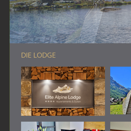
1
2
3
DIE LODGE