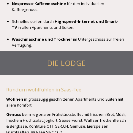
Nespresso-Kaffeemaschine
für den individuellen
Kaffeegenuss.
Schnelles surfen durch
Highspeed-Internet und Smart-
TV
in allen Apartments und Suiten.
Waschmaschine und Trockner
im Untergeschoss zur freien
Verfügung.
DIE LODGE
Rundum wohlfühlen in Saas-Fee
Wohnen
in grosszügig geschnittenen Apartments und Suiten mit
allem Komfort.
Genuss
beim regionalen Frühstücksbuffet mit frischem Brot, Müsli,
frischem Fruchtsalat, Joghurt, Saaserwurst, Walliser Trockenfleisch
& Bergkäse, Konfitüre OTTIGER.CH, Gemüse, Eierspeisen,
Fruchtsäften, BIO-Tee SIROCCO.