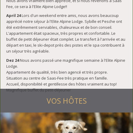
Nous avons vraiment bien apprécié, et si nous revenons à Saas
Fee, ce sera à l'Elite Alpine Lodge!!
April 24
Lors d'un weekend entre amis, nous avons beaucoup
apprécié notre séjour à l'Elite Alpine Lodge. Sybille et Pesche ont
été extrêmement serviables, chaleureux et de bon conseil.
L'appartement était spacieux, très propres et confortable. Le
buffet de petit déjeuner était complet. Le transfert à l'arrivée et au
départ en taxi, le ski-depot près des pistes et le spa contribuent à
un séjour très agréable.
Dez 24
Nous avons passé une magnifique semaine à l'Elite Alpine
Lodge.
Appartement de qualité, très bien agencé et très propre.
Situation au centre de Saas-Fee très pratique en famille.
Accueil, disponibilité et gentillesse des hôtes vraiment au top!
Magnifique buffet du petit-déjeuner
VOS HÔTES